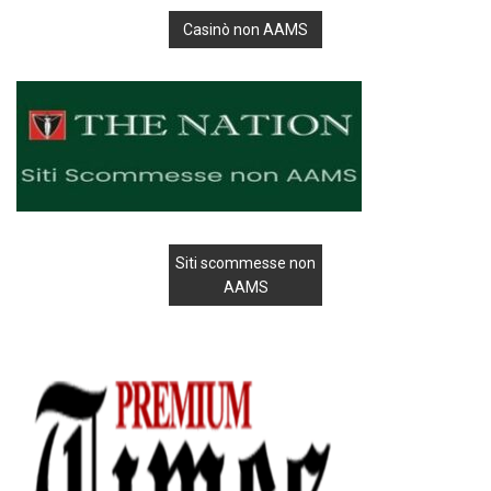
Casinò non AAMS
Siti scommesse non
AAMS