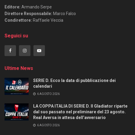
Editore:
Armando Serpe
Direttore Responsabile:
Marco Falco
Condirettore:
Raffaele Veccia
Seguici su
Ultime News
SERIE D. Ecco la data di pubblicazione dei
calendari
6 AGOSTO 2026
LA COPPA ITALIA DI SERIE D. Il Gladiator riparte
dal suo passato nel preliminare del 23 agosto.
Real Aversa in attesa dell’avversario
6 AGOSTO 2026