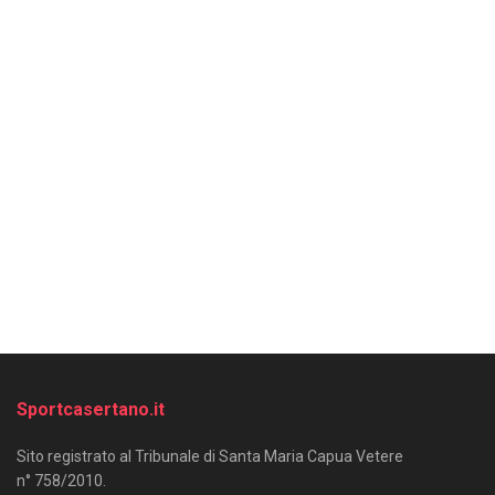
Sportcasertano.it
Sito registrato al Tribunale di Santa Maria Capua Vetere
n° 758/2010.