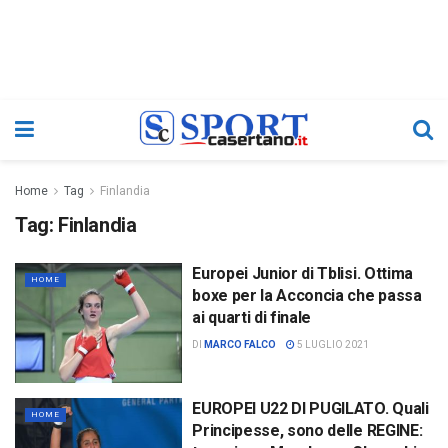
Home
Tag
Finlandia
Tag:
Finlandia
Europei Junior di Tblisi. Ottima
HOME
boxe per la Acconcia che passa
ai quarti di finale
DI
MARCO FALCO
5 LUGLIO 2021
EUROPEI U22 DI PUGILATO. Quali
HOME
Principesse, sono delle REGINE: