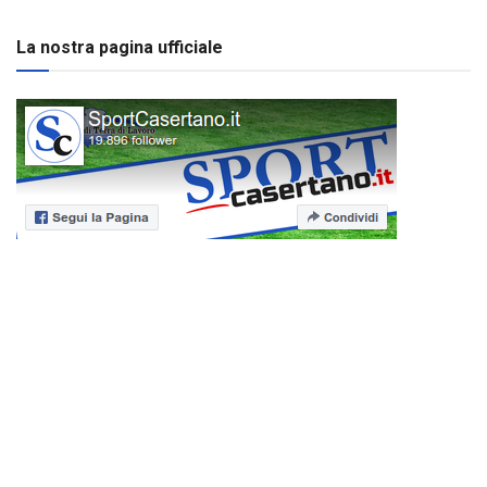
La nostra pagina ufficiale