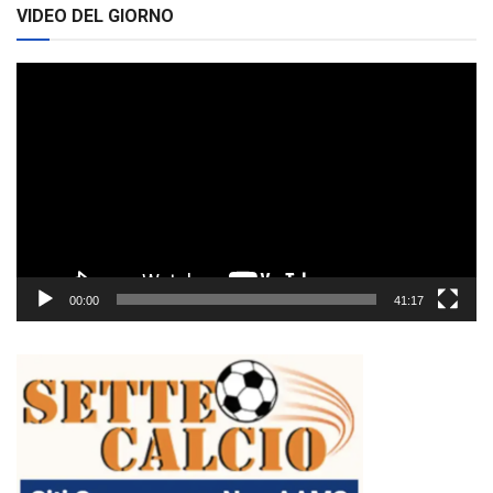
VIDEO DEL GIORNO
Video
Player
00:00
41:17