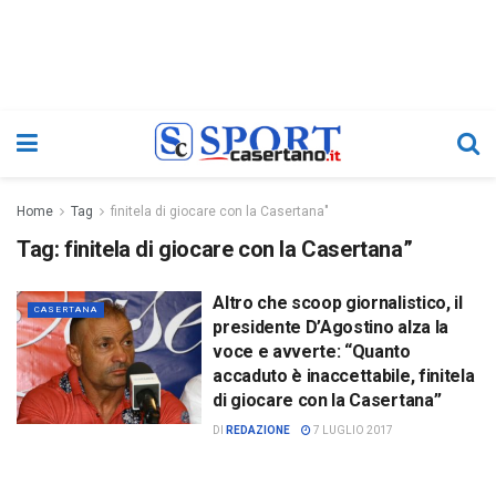
Home
Tag
finitela di giocare con la Casertana"
Tag:
finitela di giocare con la Casertana”
Altro che scoop giornalistico, il
CASERTANA
presidente D’Agostino alza la
voce e avverte: “Quanto
accaduto è inaccettabile, finitela
di giocare con la Casertana”
DI
REDAZIONE
7 LUGLIO 2017