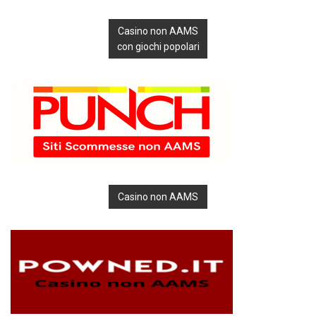
Casino non AAMS
con giochi popolari
Casino non AAMS