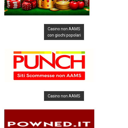
Casino non AAMS
con giochi popolari
Casino non AAMS