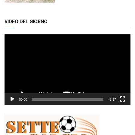
VIDEO DEL GIORNO
Video
Player
00:00
41:17