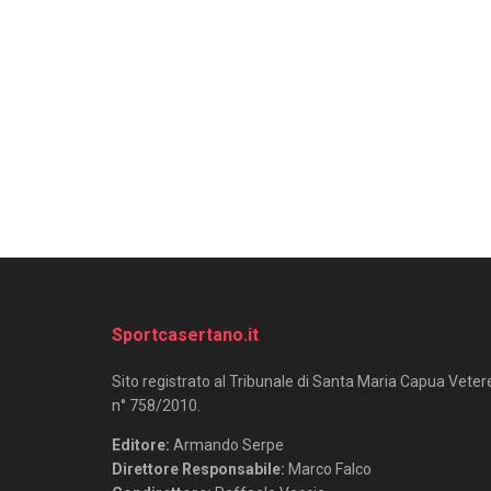
Sportcasertano.it
Sito registrato al Tribunale di Santa Maria Capua Veter
n° 758/2010.
Editore:
Armando Serpe
Direttore Responsabile:
Marco Falco