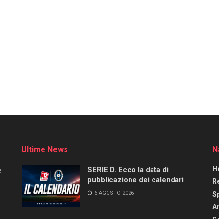
Ultime News
N
H
SERIE D. Ecco la data di
e
pubblicazione dei calendari
R
6 AGOSTO 2026
S
Ar