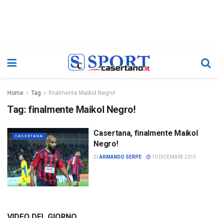
Home
Tag
finalmente Maikol Negro!
Tag:
finalmente Maikol Negro!
Casertana, finalmente Maikol
CASERTANA
Negro!
DI
ARMANDO SERPE
10 DICEMBRE 2015
VIDEO DEL GIORNO