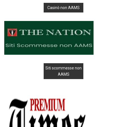
Casinò non AAMS
Siti scommesse non
AAMS