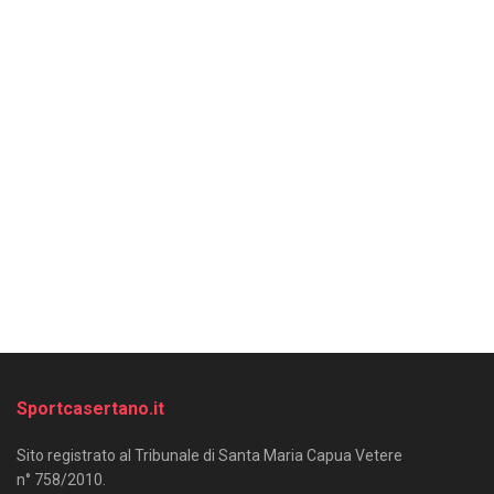
Sportcasertano.it
Sito registrato al Tribunale di Santa Maria Capua Vetere
n° 758/2010.