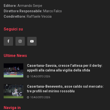
Editore:
Armando Serpe
Direttore Responsabile:
Marco Falco
Condirettore:
Raffaele Veccia
Seguici su
Ultime News
Casertana-Savoia, cresce l’attesa per il derby:
appelli alla calma alla vigilia della sfida
10 AGOSTO 2026
Casertana-Benevento, asse caldo sul mercato:
tre profili nel mirino rossoblu
10 AGOSTO 2026
Naviga in