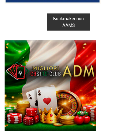
Bookmaker non
AAMS