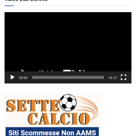
Video
Player
00:00
41:17