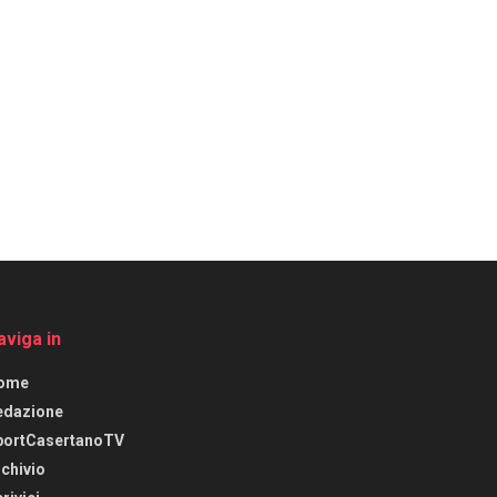
aviga in
ome
edazione
portCasertanoTV
chivio