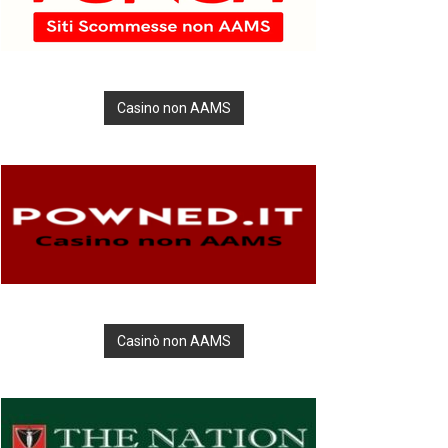
Casino non AAMS
Casinò non AAMS