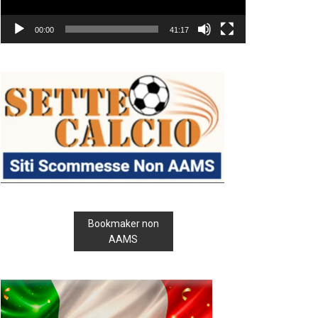
00:00
41:17
Bookmaker non
AAMS