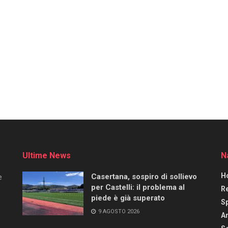
Ultime News
N
H
Casertana, sospiro di sollievo
e
per Castelli: il problema al
R
piede è già superato
S
9 AGOSTO 2026
Ar