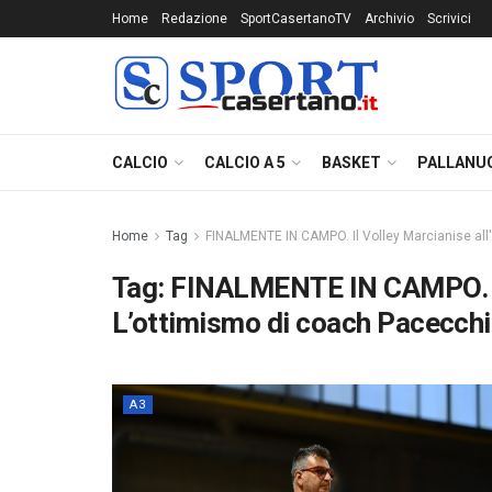
Home
Redazione
SportCasertanoTV
Archivio
Scrivici
CALCIO
CALCIO A 5
BASKET
PALLANU
Home
Tag
FINALMENTE IN CAMPO. Il Volley Marcianise all
Tag:
FINALMENTE IN CAMPO. Il 
L’ottimismo di coach Pacecchi
A3