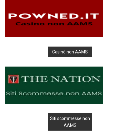
Casinò non AAMS
Siti scommesse non
AAMS