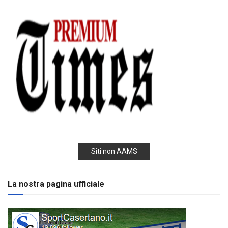
Siti non AAMS
La nostra pagina ufficiale