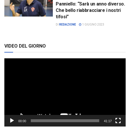
Panniello: “Sarà un anno diverso.
Che bello riabbracciare i nostri
tifosi”
DI
REDAZIONE
1 GIUGNO 2023
VIDEO DEL GIORNO
Video
Player
00:00
41:17