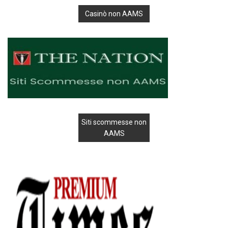
Casinò non AAMS
Siti scommesse non
AAMS