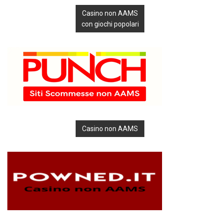
Casino non AAMS
con giochi popolari
Casino non AAMS