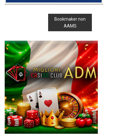
Bookmaker non
AAMS