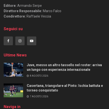
Editore:
Armando Serpe
Direttore Responsabile:
Marco Falco
Condirettore:
Raffaele Veccia
Seguici su
Ultime News
Juve, messo un altro tassello nel roster: arriva
un lungo con esperienza internazionale
8 AGOSTO 2026
Casertana, triangolare al Pinto: Ischia battuta e
torneo conquistato
7 AGOSTO 2026
Naviga in