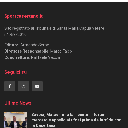
Sportcasertano.it
Sito registrato al Tribunale di Santa Maria Capua Vetere
n° 758/2010.
Editore:
Armando Serpe
Direttore Responsabile:
Marco Falco
Condirettore:
Raffaele Veccia
Seguici su
Ultime News
Savoia, Matachione fa il punto: infortuni,
mercato e appello ai tifosi prima della sfida con
la Casertana