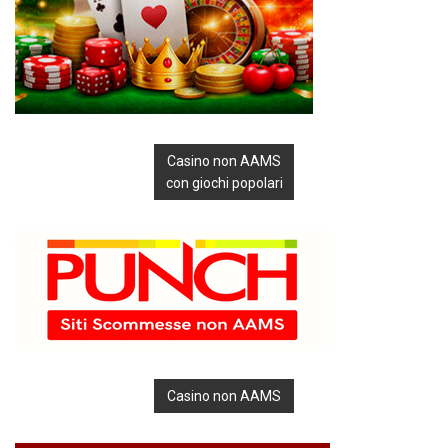
Casino non AAMS
con giochi popolari
Casino non AAMS