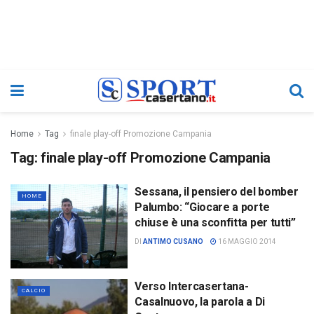
Home
Tag
finale play-off Promozione Campania
Tag:
finale play-off Promozione Campania
Sessana, il pensiero del bomber
HOME
Palumbo: “Giocare a porte
chiuse è una sconfitta per tutti”
DI
ANTIMO CUSANO
16 MAGGIO 2014
Verso Intercasertana-
CALCIO
Casalnuovo, la parola a Di