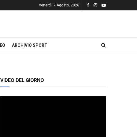
venerdì, 7 Agosto, 2026
DEO
ARCHIVIO SPORT
VIDEO DEL GIORNO
Video
Player