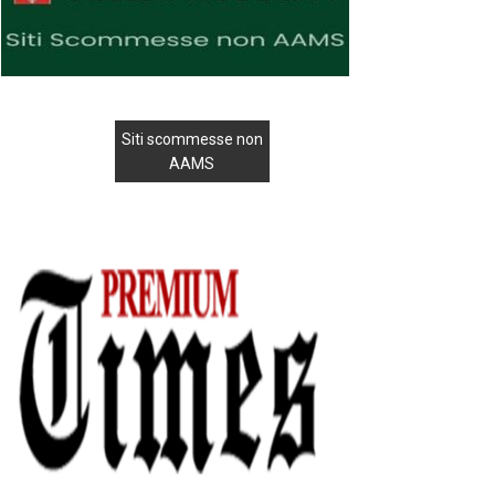
Siti scommesse non
AAMS