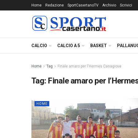
Home
Redazione
SportCasertanoTV
Archivio
Scrivici
CALCIO
CALCIO A 5
BASKET
PALLANU
Home
Tag
Finale amaro per l'Hermes Casagiove
Tag:
Finale amaro per l’Herme
HOME