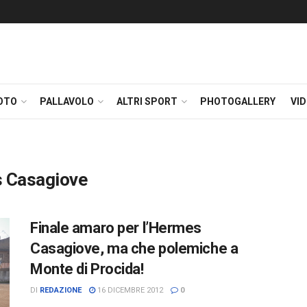
OTO
PALLAVOLO
ALTRI SPORT
PHOTOGALLERY
VI
s Casagiove
Finale amaro per l’Hermes
Casagiove, ma che polemiche a
Monte di Procida!
DI
REDAZIONE
16 DICEMBRE 2012
0