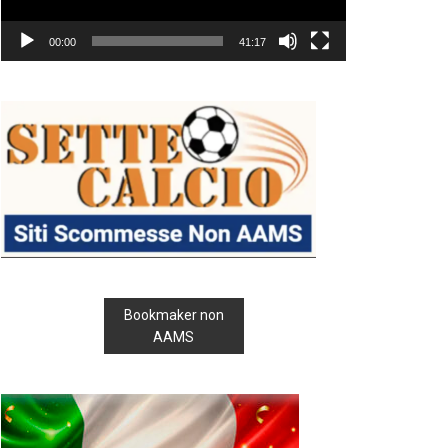
00:00
41:17
Bookmaker non
AAMS