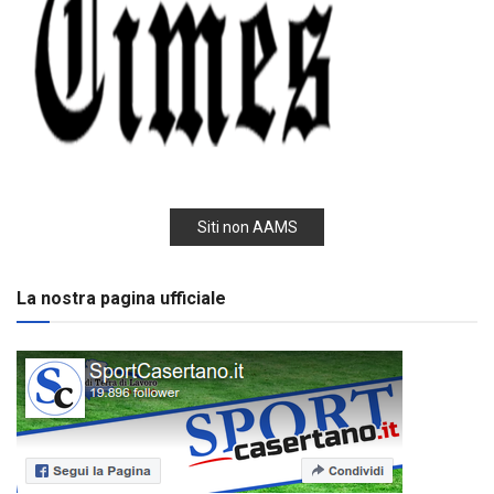
Siti non AAMS
La nostra pagina ufficiale