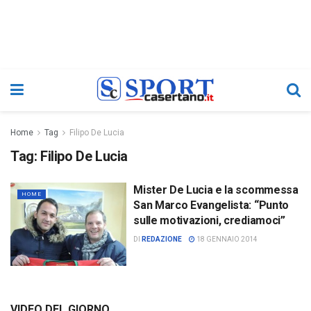
Home
Tag
Filipo De Lucia
Tag:
Filipo De Lucia
Mister De Lucia e la scommessa
HOME
San Marco Evangelista: “Punto
sulle motivazioni, crediamoci”
DI
REDAZIONE
18 GENNAIO 2014
VIDEO DEL GIORNO