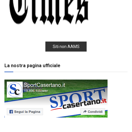
Siti non AAMS
La nostra pagina ufficiale