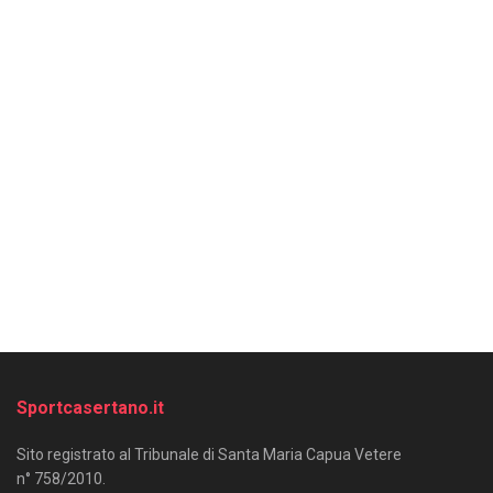
Sportcasertano.it
Sito registrato al Tribunale di Santa Maria Capua Vetere
n° 758/2010.