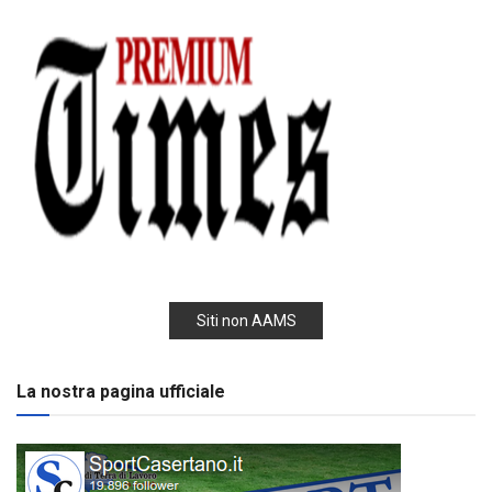
Siti non AAMS
La nostra pagina ufficiale