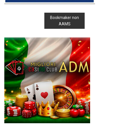
Bookmaker non
AAMS