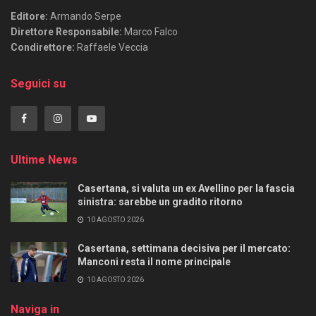
Editore:
Armando Serpe
Direttore Responsabile:
Marco Falco
Condirettore:
Raffaele Veccia
Seguici su
Ultime News
Casertana, si valuta un ex Avellino per la fascia
sinistra: sarebbe un gradito ritorno
10 AGOSTO 2026
Casertana, settimana decisiva per il mercato:
Manconi resta il nome principale
10 AGOSTO 2026
Naviga in