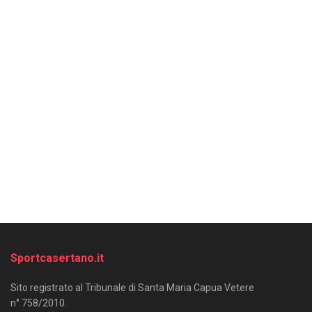
Sportcasertano.it
Sito registrato al Tribunale di Santa Maria Capua Vetere
n° 758/2010.