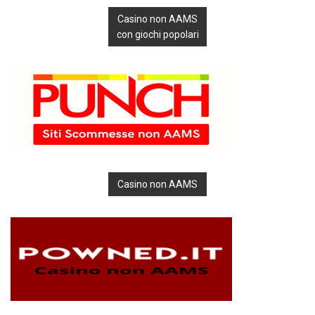
Casino non AAMS
con giochi popolari
Casino non AAMS