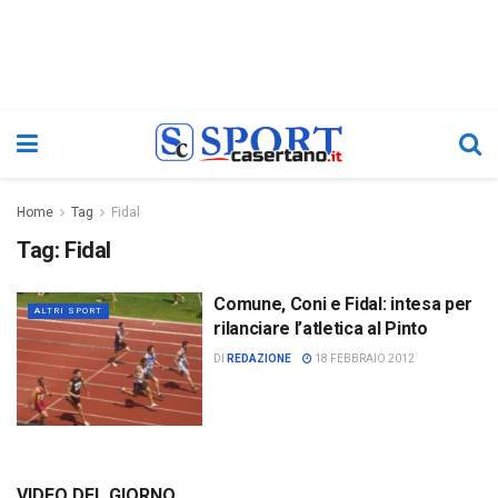
Home
Tag
Fidal
Tag:
Fidal
Comune, Coni e Fidal: intesa per
ALTRI SPORT
rilanciare l’atletica al Pinto
DI
REDAZIONE
18 FEBBRAIO 2012
VIDEO DEL GIORNO