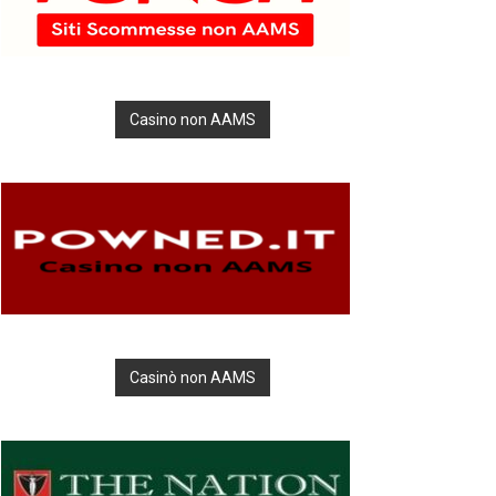
Casino non AAMS
Casinò non AAMS