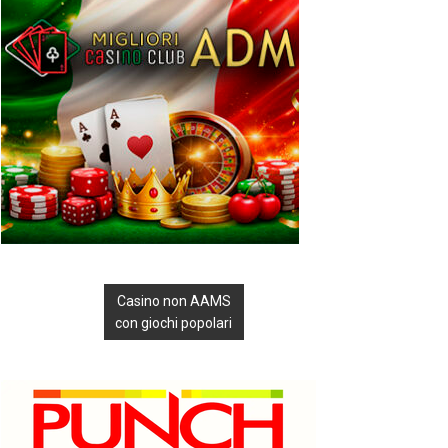
Casino non AAMS
con giochi popolari