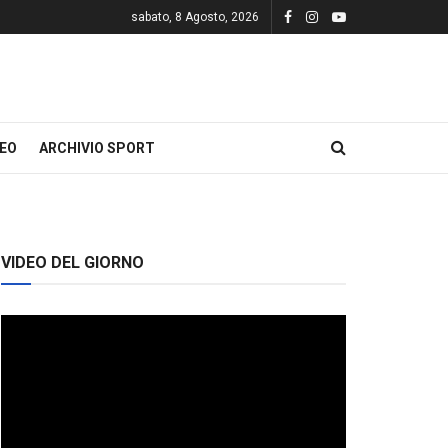
sabato, 8 Agosto, 2026
DEO
ARCHIVIO SPORT
VIDEO DEL GIORNO
Video
Player