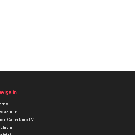
aviga in
ome
edazione
portCasertanoTV
chivio