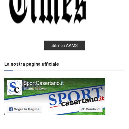
Siti non AAMS
La nostra pagina ufficiale