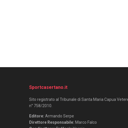
Sportcasertano.it
Sito registrato al Tribunale di Santa Maria Capua Veter
n° 758/2010.
Editore:
Armando Serpe
Direttore Responsabile:
Marco Falco