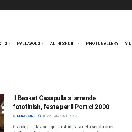
OTO
PALLAVOLO
ALTRI SPORT
PHOTOGALLERY
VI
Il Basket Casapulla si arrende
fotofinish, festa per il Portici 2000
DI
REDAZIONE
31 MAGGIO 2021
0
Grande prestazione quella sfoderata nella serata di ieri