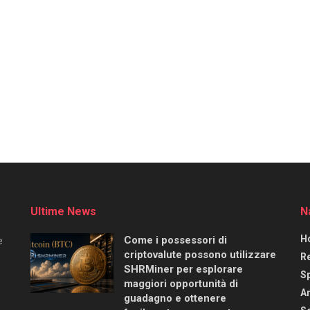
Ultime News
N
H
Come i possessori di
e
criptovalute possono utilizzare
R
SHRMiner per esplorare
S
maggiori opportunità di
Ar
guadagno e ottenere