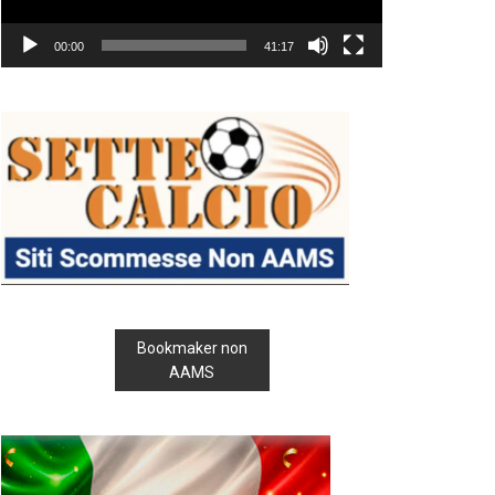
00:00
41:17
Bookmaker non
AAMS