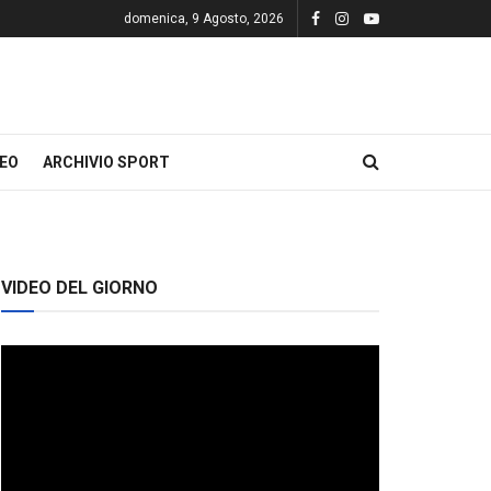
domenica, 9 Agosto, 2026
DEO
ARCHIVIO SPORT
VIDEO DEL GIORNO
Video
Player