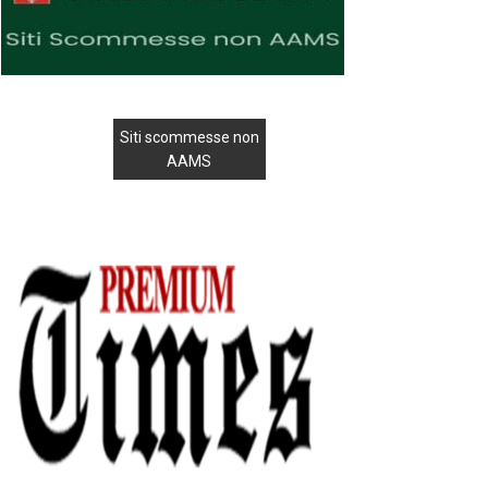
Siti scommesse non
AAMS