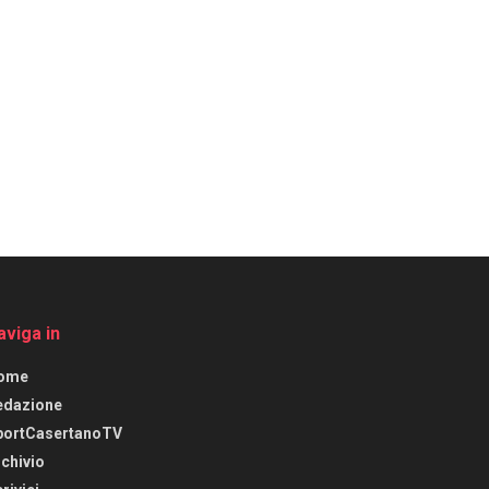
aviga in
ome
edazione
portCasertanoTV
chivio