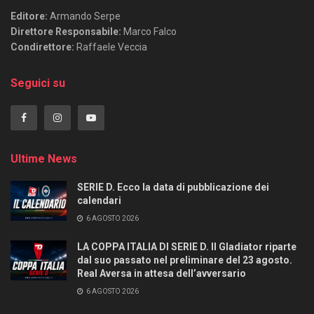
Editore:
Armando Serpe
Direttore Responsabile:
Marco Falco
Condirettore:
Raffaele Veccia
Seguici su
Ultime News
SERIE D. Ecco la data di pubblicazione dei
calendari
6 AGOSTO 2026
LA COPPA ITALIA DI SERIE D. Il Gladiator riparte
dal suo passato nel preliminare del 23 agosto.
Real Aversa in attesa dell’avversario
6 AGOSTO 2026