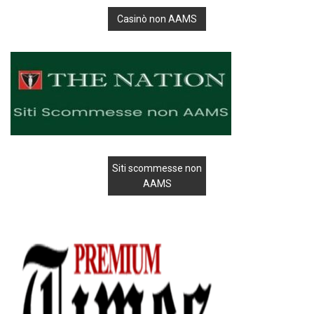
Casinò non AAMS
Siti scommesse non
AAMS