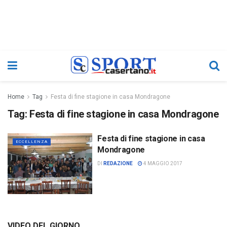
Home
Tag
Festa di fine stagione in casa Mondragone
Tag:
Festa di fine stagione in casa Mondragone
Festa di fine stagione in casa
ECCELLENZA
Mondragone
DI
REDAZIONE
4 MAGGIO 2017
VIDEO DEL GIORNO