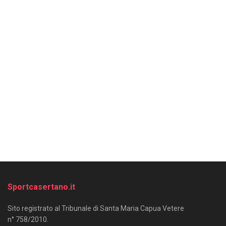
Sportcasertano.it
Sito registrato al Tribunale di Santa Maria Capua Vetere
n° 758/2010.