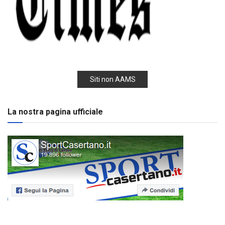
Siti non AAMS
La nostra pagina ufficiale