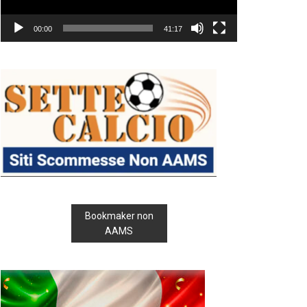
00:00
41:17
Bookmaker non
AAMS