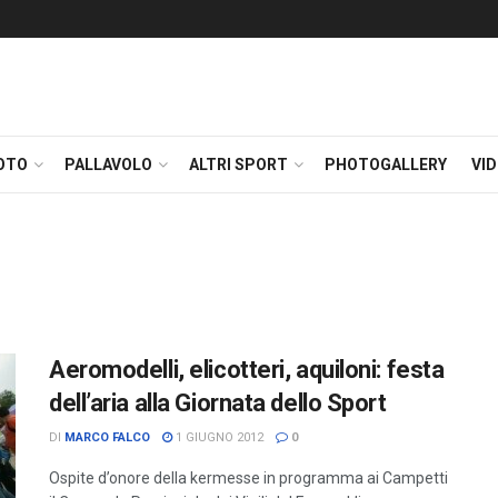
OTO
PALLAVOLO
ALTRI SPORT
PHOTOGALLERY
VI
Aeromodelli, elicotteri, aquiloni: festa
dell’aria alla Giornata dello Sport
DI
MARCO FALCO
1 GIUGNO 2012
0
Ospite d’onore della kermesse in programma ai Campetti