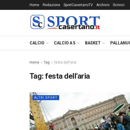
Home
Redazione
SportCasertanoTV
Archivio
Scrivici
CALCIO
CALCIO A 5
BASKET
PALLANU
Home
Tag
festa dell'aria
Tag:
festa dell’aria
ALTRI SPORT