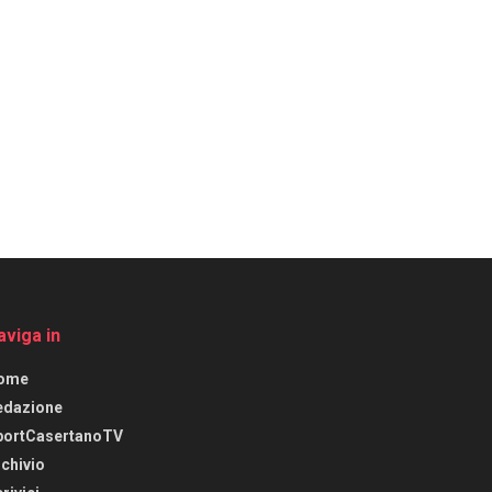
aviga in
ome
edazione
portCasertanoTV
chivio