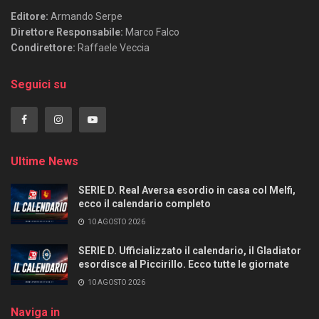
Editore:
Armando Serpe
Direttore Responsabile:
Marco Falco
Condirettore:
Raffaele Veccia
Seguici su
Ultime News
SERIE D. Real Aversa esordio in casa col Melfi,
ecco il calendario completo
10 AGOSTO 2026
SERIE D. Ufficializzato il calendario, il Gladiator
esordisce al Piccirillo. Ecco tutte le giornate
10 AGOSTO 2026
Naviga in