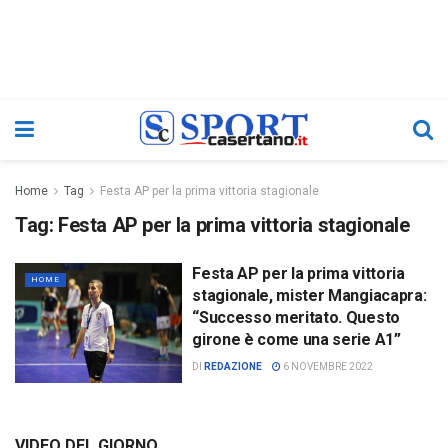
Home
Tag
Festa AP per la prima vittoria stagionale
Tag:
Festa AP per la prima vittoria stagionale
Festa AP per la prima vittoria
HOME
stagionale, mister Mangiacapra:
“Successo meritato. Questo
girone è come una serie A1”
DI
REDAZIONE
6 NOVEMBRE 2022
VIDEO DEL GIORNO