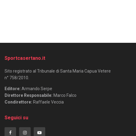
Sportcasertano.it
Sito registrato al Tribunale di Santa Maria Capua Vetere
n° 758/2010.
Editore:
Armando Serpe
Direttore Responsabile:
Marco Falco
Condirettore:
Raffaele Veccia
Seguici su