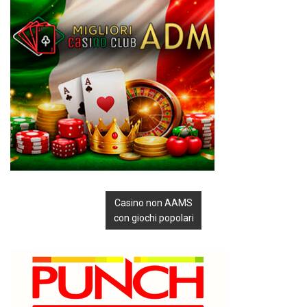
Casino non AAMS
con giochi popolari