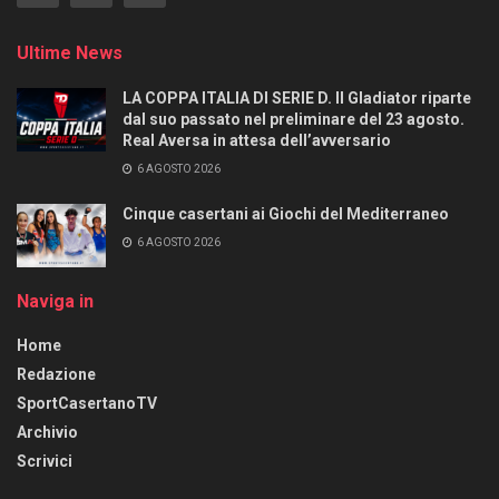
Ultime News
LA COPPA ITALIA DI SERIE D. Il Gladiator riparte
dal suo passato nel preliminare del 23 agosto.
Real Aversa in attesa dell’avversario
6 AGOSTO 2026
Cinque casertani ai Giochi del Mediterraneo
6 AGOSTO 2026
Naviga in
Home
Redazione
SportCasertanoTV
Archivio
Scrivici