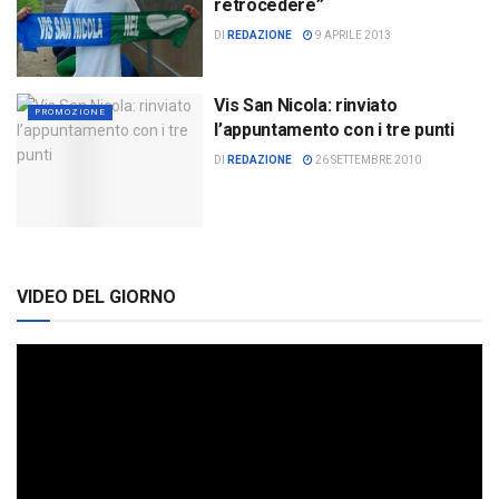
retrocedere”
DI
REDAZIONE
9 APRILE 2013
Vis San Nicola: rinviato
PROMOZIONE
l’appuntamento con i tre punti
DI
REDAZIONE
26 SETTEMBRE 2010
VIDEO DEL GIORNO
Video
Player