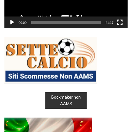
00:00
41:17
Bookmaker non
AAMS