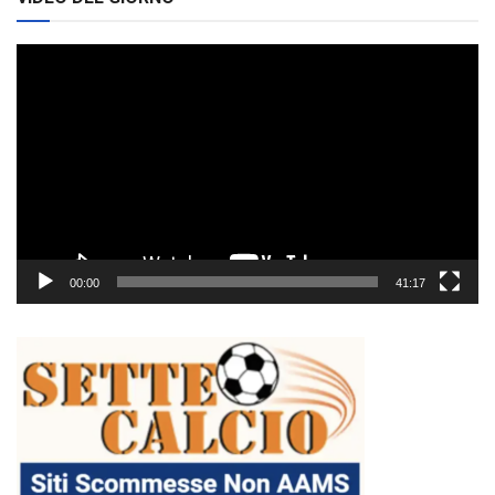
Video
Player
00:00
41:17