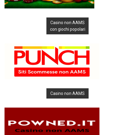
Casino non AAMS
con giochi popolari
Casino non AAMS