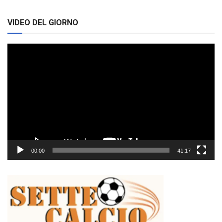
VIDEO DEL GIORNO
Video
Player
00:00
41:17