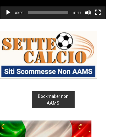
00:00
41:17
Bookmaker non
AAMS