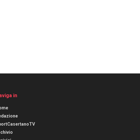
aviga in
ome
edazione
portCasertanoTV
chivio