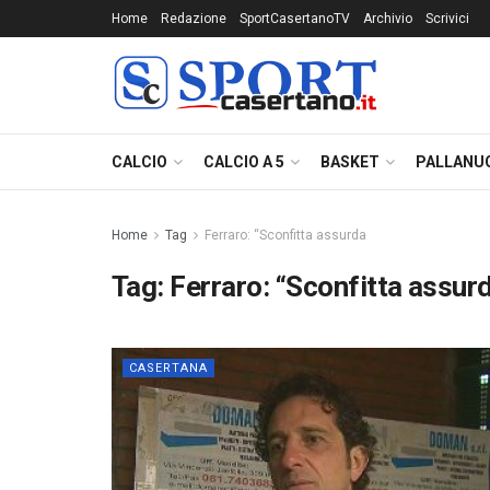
Home
Redazione
SportCasertanoTV
Archivio
Scrivici
CALCIO
CALCIO A 5
BASKET
PALLANU
Home
Tag
Ferraro: “Sconfitta assurda
Tag:
Ferraro: “Sconfitta assur
CASERTANA