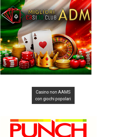
Casino non AAMS
con giochi popolari