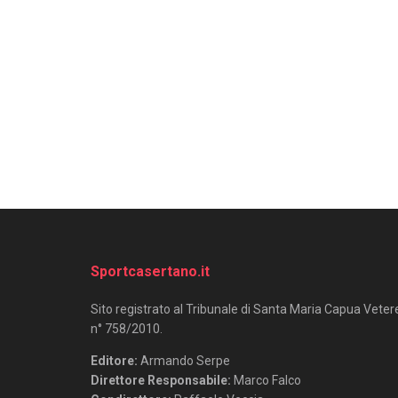
Sportcasertano.it
Sito registrato al Tribunale di Santa Maria Capua Veter
n° 758/2010.
Editore:
Armando Serpe
Direttore Responsabile:
Marco Falco