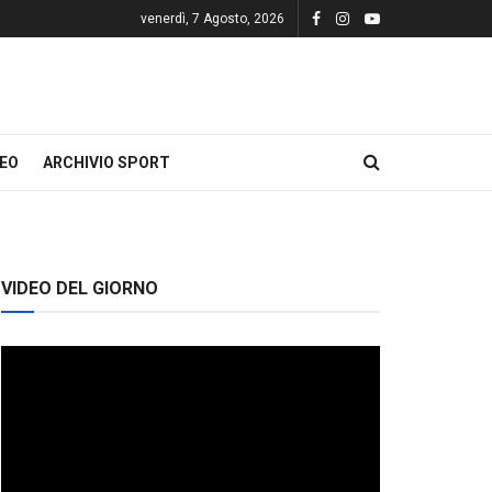
venerdì, 7 Agosto, 2026
DEO
ARCHIVIO SPORT
VIDEO DEL GIORNO
Video
Player