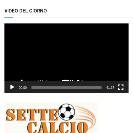
VIDEO DEL GIORNO
Video
Player
00:00
41:17