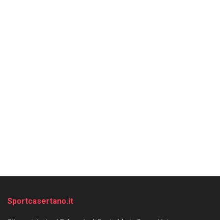
Sportcasertano.it