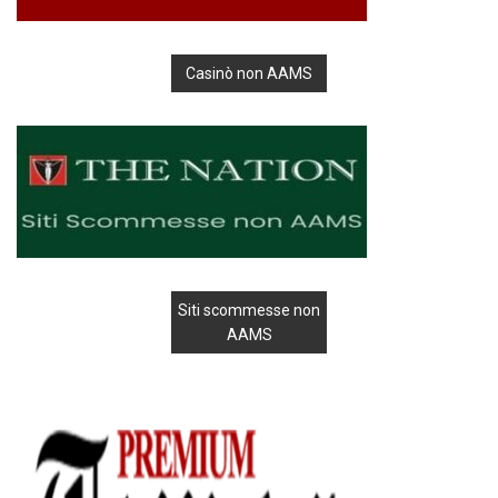
Casinò non AAMS
Siti scommesse non
AAMS