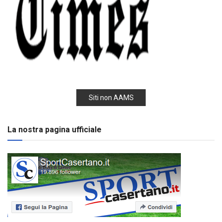
Siti non AAMS
La nostra pagina ufficiale