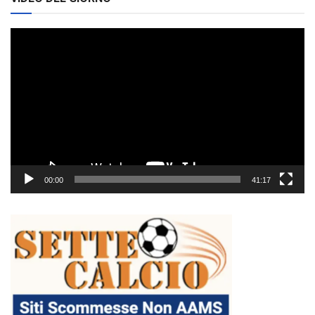
Video
Player
00:00
41:17