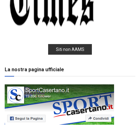
Siti non AAMS
La nostra pagina ufficiale