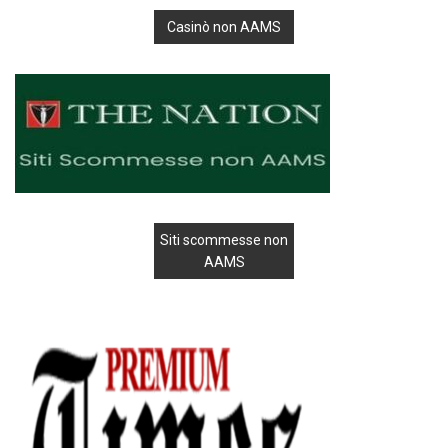
Casinò non AAMS
Siti scommesse non
AAMS