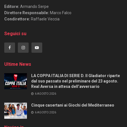
Editore:
Armando Serpe
Direttore Responsabile:
Marco Falco
Condirettore:
Raffaele Veccia
Seguici su
Ultime News
LA COPPA ITALIA DI SERIE D. Il Gladiator riparte
dal suo passato nel preliminare del 23 agosto.
Real Aversa in attesa dell’avversario
6 AGOSTO 2026
Cinque casertani ai Giochi del Mediterraneo
6 AGOSTO 2026