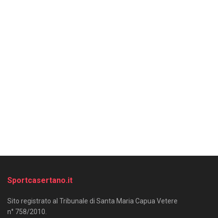
Sportcasertano.it
Sito registrato al Tribunale di Santa Maria Capua Vetere
n° 758/2010.