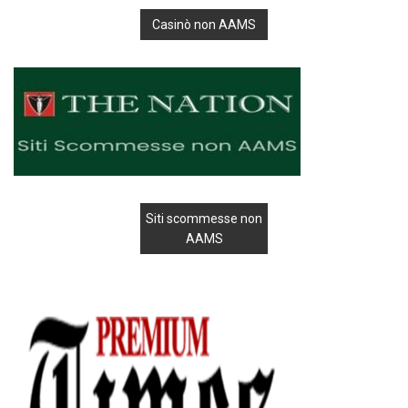
Casinò non AAMS
Siti scommesse non
AAMS