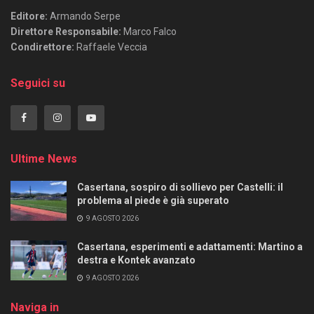
Editore:
Armando Serpe
Direttore Responsabile:
Marco Falco
Condirettore:
Raffaele Veccia
Seguici su
Ultime News
Casertana, sospiro di sollievo per Castelli: il
problema al piede è già superato
9 AGOSTO 2026
Casertana, esperimenti e adattamenti: Martino a
destra e Kontek avanzato
9 AGOSTO 2026
Naviga in