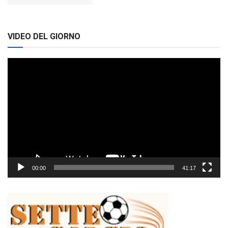
VIDEO DEL GIORNO
Video
Player
00:00
41:17