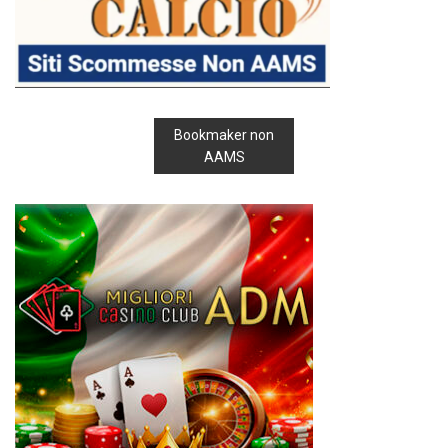
Bookmaker non
AAMS