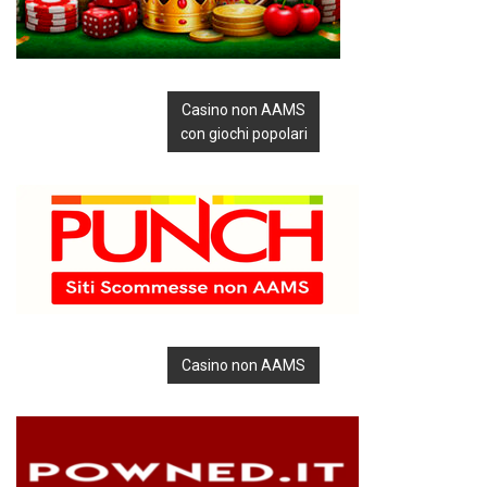
Casino non AAMS
con giochi popolari
Casino non AAMS