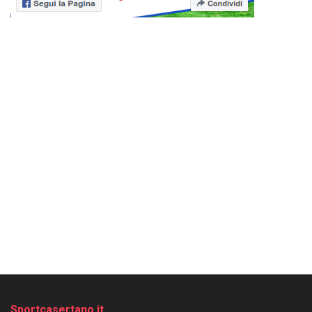
Sportcasertano.it