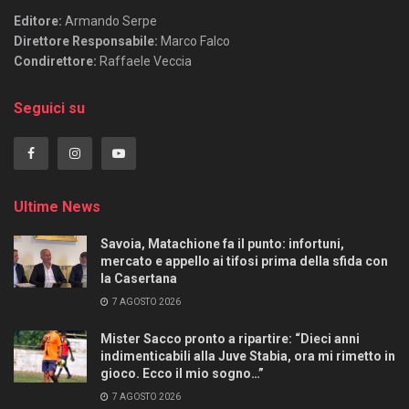
Editore:
Armando Serpe
Direttore Responsabile:
Marco Falco
Condirettore:
Raffaele Veccia
Seguici su
Ultime News
Savoia, Matachione fa il punto: infortuni,
mercato e appello ai tifosi prima della sfida con
la Casertana
7 AGOSTO 2026
Mister Sacco pronto a ripartire: “Dieci anni
indimenticabili alla Juve Stabia, ora mi rimetto in
gioco. Ecco il mio sogno…”
7 AGOSTO 2026