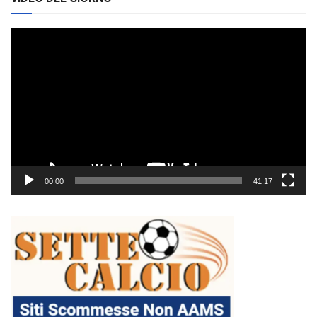
Video
Player
00:00
41:17