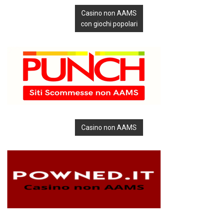
Casino non AAMS
con giochi popolari
Casino non AAMS