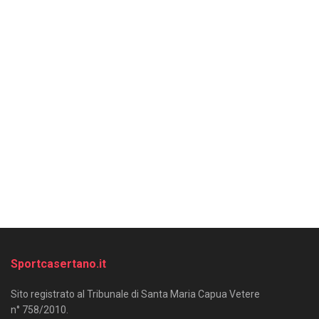
Sportcasertano.it
Sito registrato al Tribunale di Santa Maria Capua Vetere
n° 758/2010.