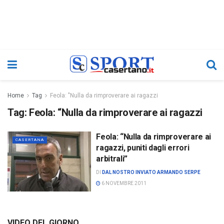
Home
Tag
Feola: "Nulla da rimproverare ai ragazzi
Tag:
Feola: “Nulla da rimproverare ai ragazzi
Feola: “Nulla da rimproverare ai
CASERTANA
ragazzi, puniti dagli errori
arbitrali”
DI
DAL NOSTRO INVIATO ARMANDO SERPE
6 NOVEMBRE 2011
VIDEO DEL GIORNO