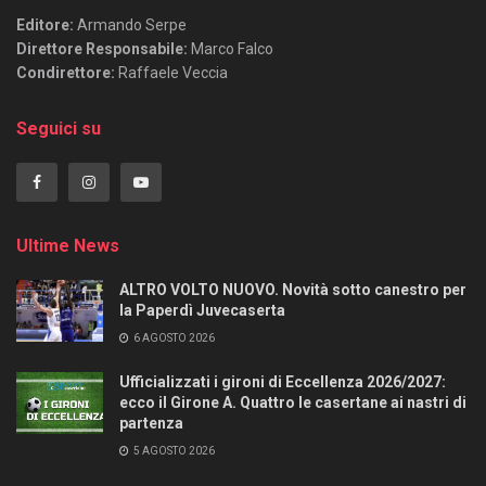
Editore:
Armando Serpe
Direttore Responsabile:
Marco Falco
Condirettore:
Raffaele Veccia
Seguici su
Ultime News
ALTRO VOLTO NUOVO. Novità sotto canestro per
la Paperdì Juvecaserta
6 AGOSTO 2026
Ufficializzati i gironi di Eccellenza 2026/2027:
ecco il Girone A. Quattro le casertane ai nastri di
partenza
5 AGOSTO 2026