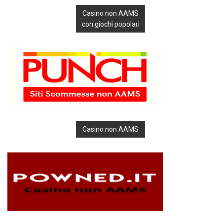
Casino non AAMS
con giochi popolari
Casino non AAMS