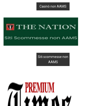
Casinò non AAMS
Siti scommesse non
AAMS