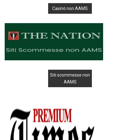
Casinò non AAMS
Siti scommesse non
AAMS