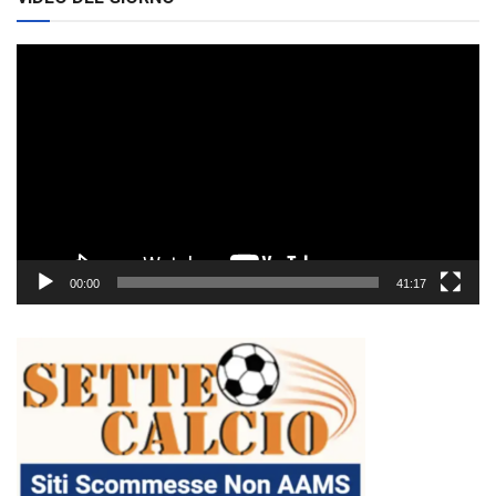
Video
Player
00:00
41:17