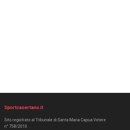
Sportcasertano.it
Sito registrato al Tribunale di Santa Maria Capua Vetere
n° 758/2010.