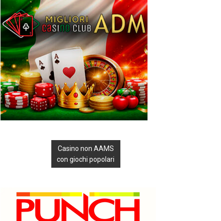
Casino non AAMS
con giochi popolari