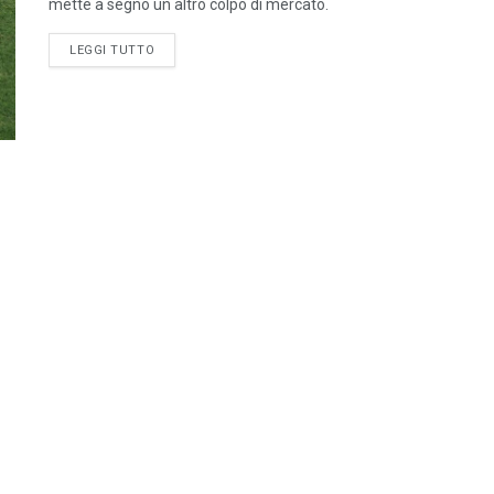
mette a segno un altro colpo di mercato.
LEGGI TUTTO