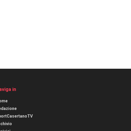
aviga in
ome
edazione
portCasertanoTV
chivio