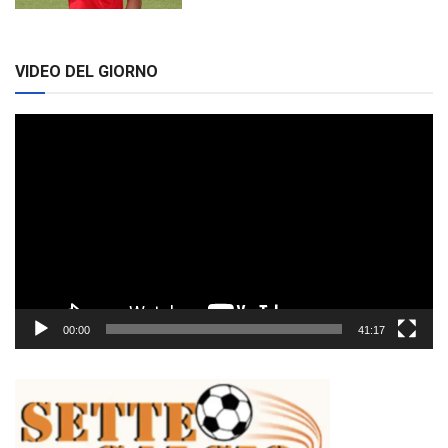
VIDEO DEL GIORNO
Video
Player
00:00
41:17