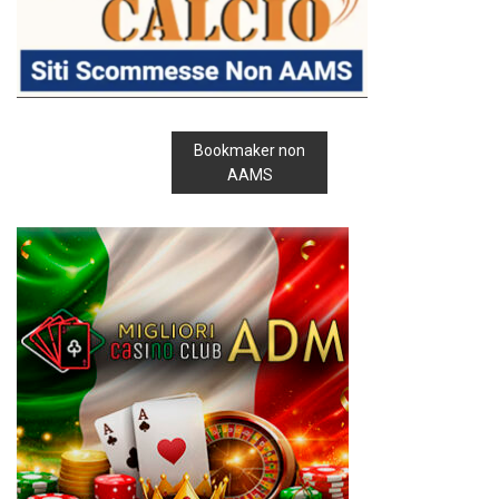
Bookmaker non
AAMS