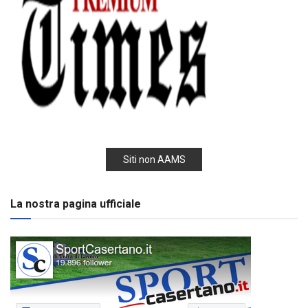
Siti non AAMS
La nostra pagina ufficiale