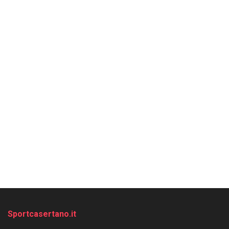
Sportcasertano.it