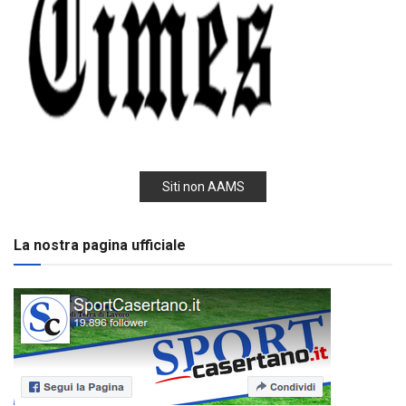
Siti non AAMS
La nostra pagina ufficiale