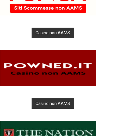
Casino non AAMS
Casinò non AAMS