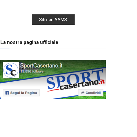
Siti non AAMS
La nostra pagina ufficiale