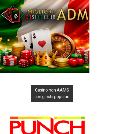
Casino non AAMS
con giochi popolari