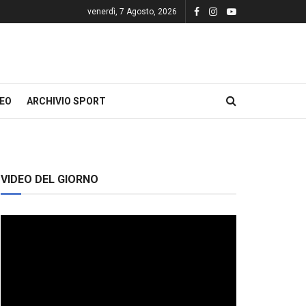
venerdì, 7 Agosto, 2026
DEO
ARCHIVIO SPORT
VIDEO DEL GIORNO
Video
Player