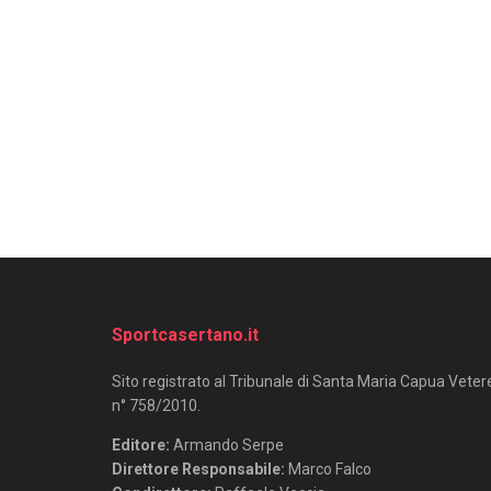
Sportcasertano.it
Sito registrato al Tribunale di Santa Maria Capua Veter
n° 758/2010.
Editore:
Armando Serpe
Direttore Responsabile:
Marco Falco