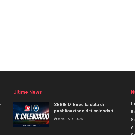
Ultime News
N
H
SERIE D. Ecco la data di
e
pubblicazione dei calendari
R
6 AGOSTO 2026
S
Ar