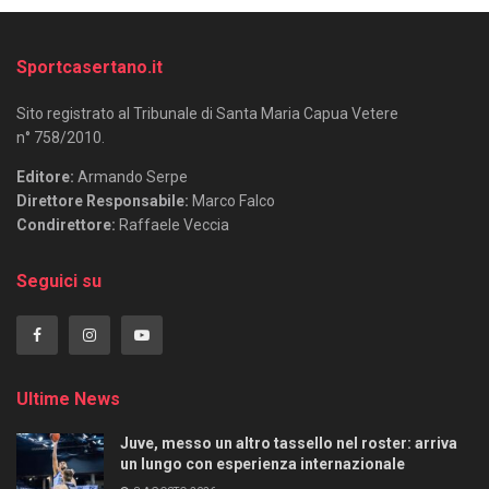
Sportcasertano.it
Sito registrato al Tribunale di Santa Maria Capua Vetere
n° 758/2010.
Editore:
Armando Serpe
Direttore Responsabile:
Marco Falco
Condirettore:
Raffaele Veccia
Seguici su
Ultime News
Juve, messo un altro tassello nel roster: arriva
un lungo con esperienza internazionale