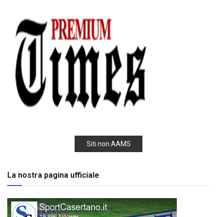
Siti non AAMS
La nostra pagina ufficiale