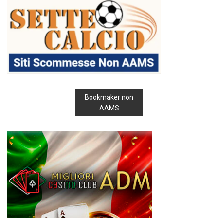
Bookmaker non
AAMS