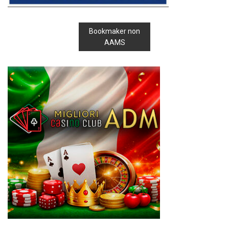
Bookmaker non
AAMS