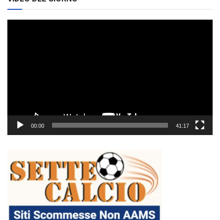
Video
Player
00:00
41:17