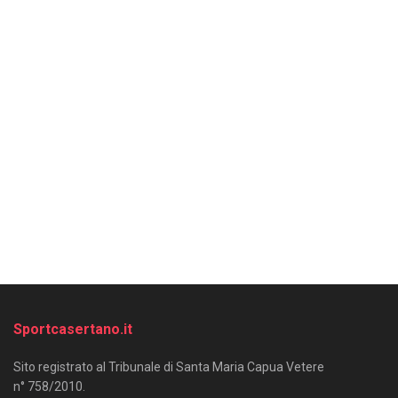
Sportcasertano.it
Sito registrato al Tribunale di Santa Maria Capua Vetere
n° 758/2010.