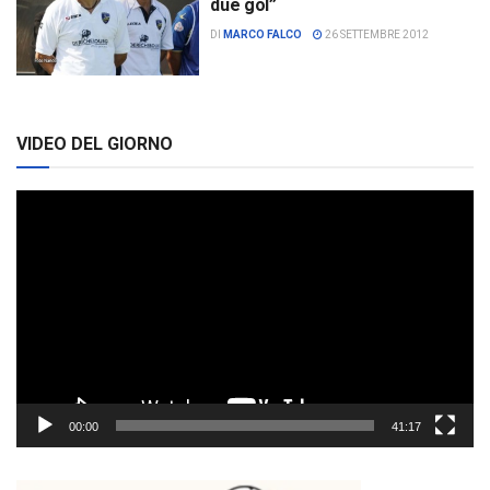
due gol”
DI
MARCO FALCO
26 SETTEMBRE 2012
VIDEO DEL GIORNO
Video
Player
00:00
41:17