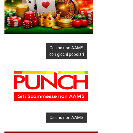
Casino non AAMS
con giochi popolari
Casino non AAMS