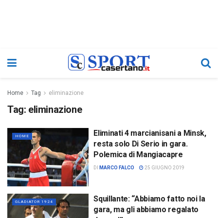
Home
Tag
eliminazione
Tag:
eliminazione
Eliminati 4 marcianisani a Minsk,
HOME
resta solo Di Serio in gara.
Polemica di Mangiacapre
DI
MARCO FALCO
25 GIUGNO 2019
Squillante: “Abbiamo fatto noi la
GLADIATOR 1924
gara, ma gli abbiamo regalato