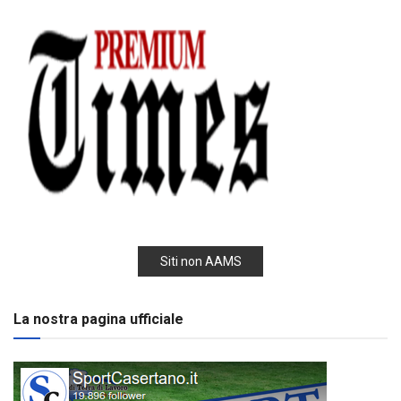
Siti non AAMS
La nostra pagina ufficiale