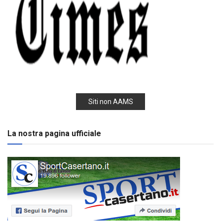
Siti non AAMS
La nostra pagina ufficiale