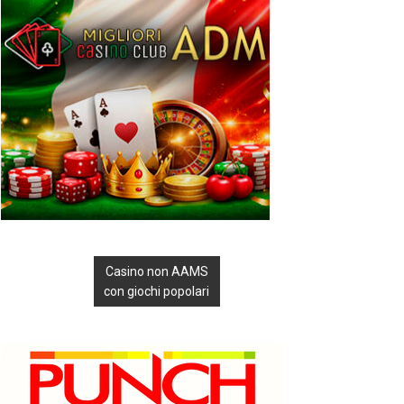
Casino non AAMS
con giochi popolari