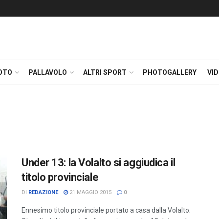
OTO
PALLAVOLO
ALTRI SPORT
PHOTOGALLERY
VI
Under 13: la Volalto si aggiudica il
titolo provinciale
DI
REDAZIONE
21 MAGGIO 2015
0
Ennesimo titolo provinciale portato a casa dalla Volalto.