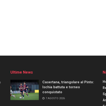
Ultime News
N
H
Casertana, triangolare al Pinto:
e
Ischia battuta e torneo
R
conquistato
S
7 AGOSTO 2026
Ar