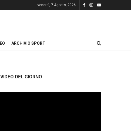
venerdì, 7 Agosto, 2026
DEO
ARCHIVIO SPORT
VIDEO DEL GIORNO
Video
Player