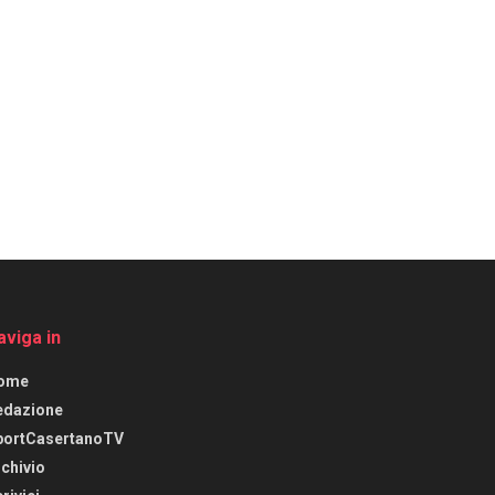
aviga in
ome
edazione
portCasertanoTV
chivio