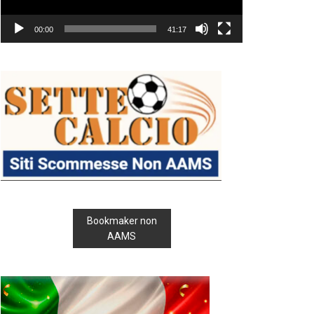
00:00
41:17
Bookmaker non
AAMS