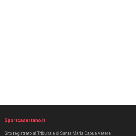
Sportcasertano.it
Sito registrato al Tribunale di Santa Maria Capua Vetere