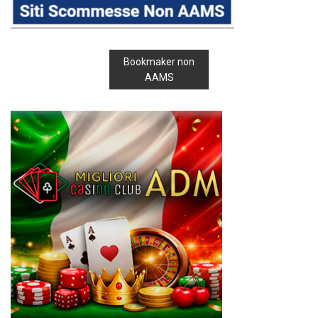
Bookmaker non
AAMS