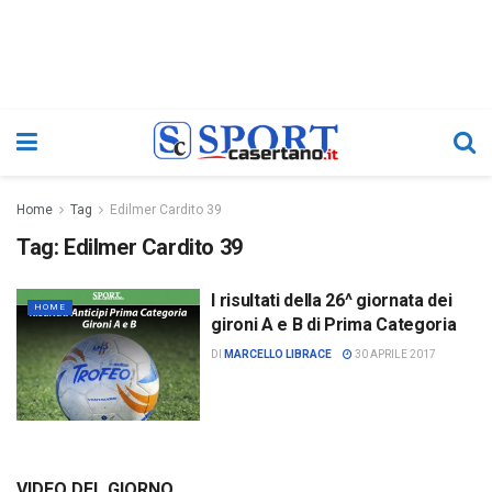
Home
Tag
Edilmer Cardito 39
Tag:
Edilmer Cardito 39
I risultati della 26^ giornata dei
HOME
gironi A e B di Prima Categoria
DI
MARCELLO LIBRACE
30 APRILE 2017
VIDEO DEL GIORNO