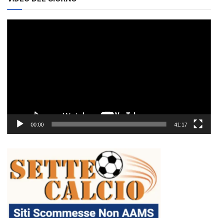
Video
Player
00:00
41:17