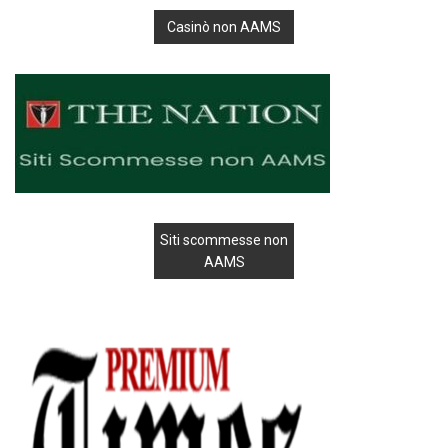
Casinò non AAMS
Siti scommesse non
AAMS