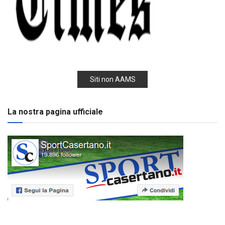
Siti non AAMS
La nostra pagina ufficiale