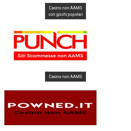
Casino non AAMS
con giochi popolari
Casino non AAMS