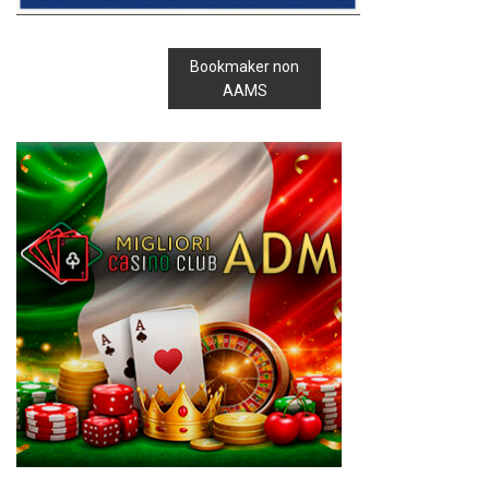
Bookmaker non
AAMS