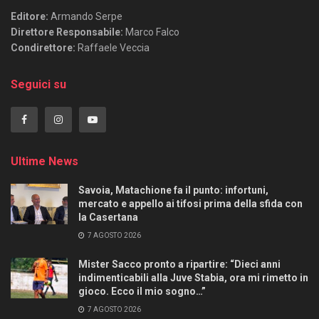
Editore:
Armando Serpe
Direttore Responsabile:
Marco Falco
Condirettore:
Raffaele Veccia
Seguici su
Ultime News
Savoia, Matachione fa il punto: infortuni,
mercato e appello ai tifosi prima della sfida con
la Casertana
7 AGOSTO 2026
Mister Sacco pronto a ripartire: “Dieci anni
indimenticabili alla Juve Stabia, ora mi rimetto in
gioco. Ecco il mio sogno…”
7 AGOSTO 2026