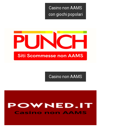
Casino non AAMS
con giochi popolari
Casino non AAMS