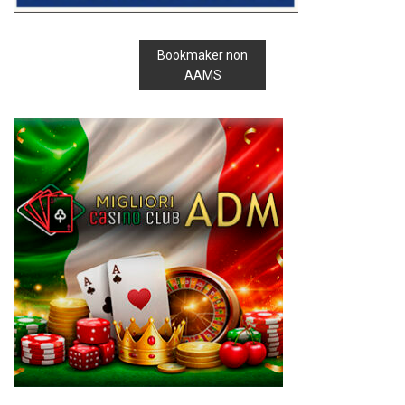
Bookmaker non
AAMS