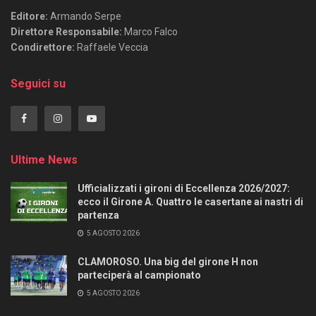
Editore:
Armando Serpe
Direttore Responsabile:
Marco Falco
Condirettore:
Raffaele Veccia
Seguici su
Ultime News
Ufficializzati i gironi di Eccellenza 2026/2027:
ecco il Girone A. Quattro le casertane ai nastri di
partenza
5 AGOSTO 2026
CLAMOROSO. Una big del girone H non
parteciperà al campionato
5 AGOSTO 2026