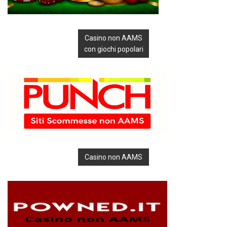
Casino non AAMS
con giochi popolari
Casino non AAMS