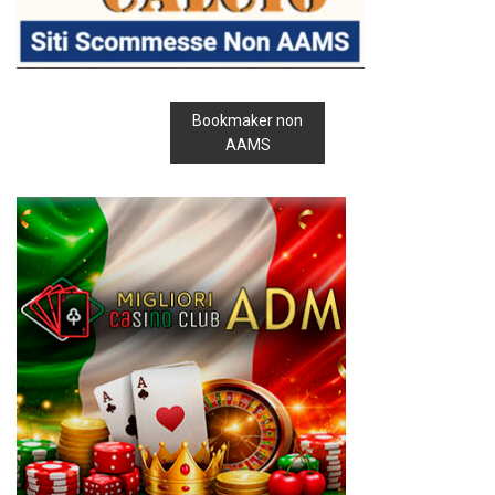
Bookmaker non
AAMS