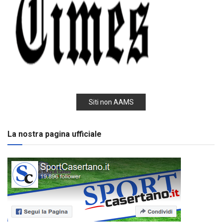
Siti non AAMS
La nostra pagina ufficiale