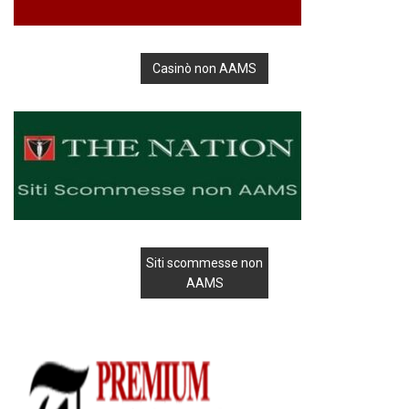
Casinò non AAMS
Siti scommesse non
AAMS