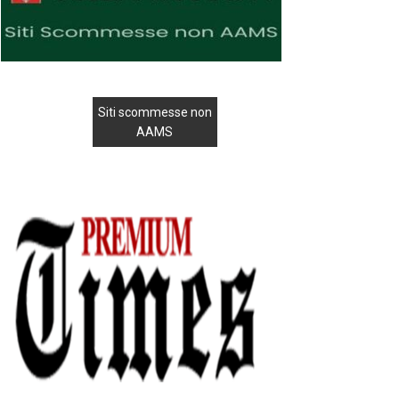
Siti scommesse non
AAMS