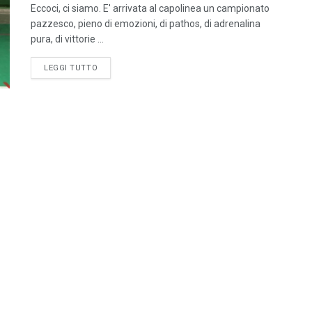
Eccoci, ci siamo. E' arrivata al capolinea un campionato
pazzesco, pieno di emozioni, di pathos, di adrenalina
pura, di vittorie ...
LEGGI TUTTO