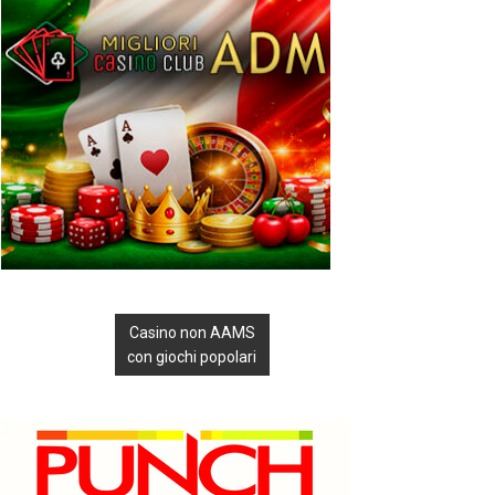
Casino non AAMS
con giochi popolari